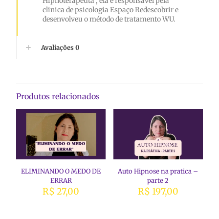
Hipnoterapeuta , ela é responsável pela
clinica de psicologia Espaço Redescobrir e
desenvolveu o método de tratamento WU.
Avaliações
0
Produtos relacionados
ELIMINANDO O MEDO DE
Auto Hipnose na pratica –
ERRAR
parte 2
R$
27,00
R$
197,00